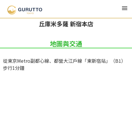
TOP
美食・午餐・居酒屋
丘庫米多薩 新宿本店
丘庫米多薩 新宿本店
地圖與交通
從東京Metro副都心線、都營大江戶線「東新宿站」（B1）
步行1分鐘