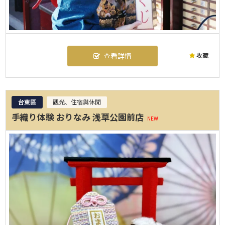
收藏
查看詳情
台東區
觀光、住宿與休閒
手織り体験 おりなみ 浅草公園前店
NEW