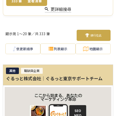
333
筆
查看清單
更詳細搜尋
顯示第 1～20 筆／共 333 筆
排行在此
依更新順序
列表顯示
地圖顯示
其他
職缺與企業
ぐるっと株式会社｜ぐるっと東京サポートチーム