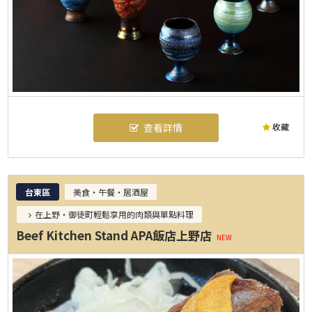
收藏
查看詳情
台東區
美食・午餐・居酒屋
在上野・御徒町輕鬆享用的肉類與單點料理
Beef Kitchen Stand APA飯店上野店
NEW