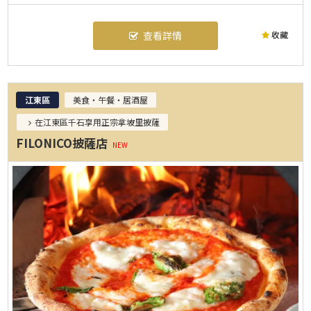
收藏
查看詳情
江東區
美食・午餐・居酒屋
在江東區千石享用正宗拿坡里披薩
FILONICO披薩店
NEW