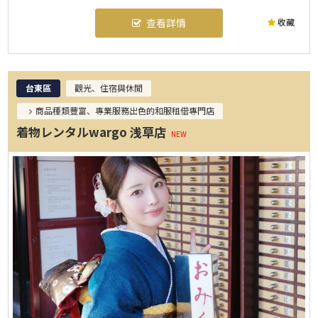
收藏
查看詳情
台東區
觀光、住宿與休閒
商品種類豐富、專業服務出色的和服租借專門店
着物レンタルwargo 浅草店
NEW