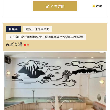
收藏
查看詳情
目黑區
觀光、住宿與休閒
在自由之丘可輕鬆享受、配備桑拿與冷水浴的放鬆錢湯
みどり湯
NEW