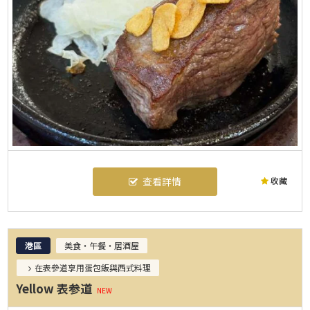
收藏
查看詳情
港區
美食・午餐・居酒屋
在表參道享用蛋包飯與西式料理
Yellow 表参道
NEW