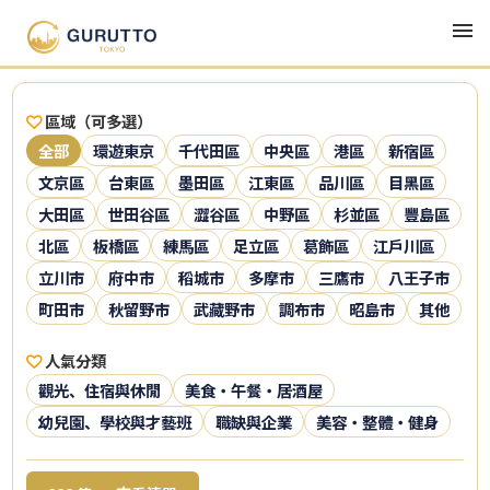
區域（可多選）
全部
環遊東京
千代田區
中央區
港區
新宿區
文京區
台東區
墨田區
江東區
品川區
目黑區
大田區
世田谷區
澀谷區
中野區
杉並區
豐島區
北區
板橋區
練馬區
足立區
葛飾區
江戶川區
立川市
府中市
稻城市
多摩市
三鷹市
八王子市
町田市
秋留野市
武藏野市
調布市
昭島市
其他
人氣分類
觀光、住宿與休閒
美食・午餐・居酒屋
幼兒園、學校與才藝班
職缺與企業
美容・整體・健身