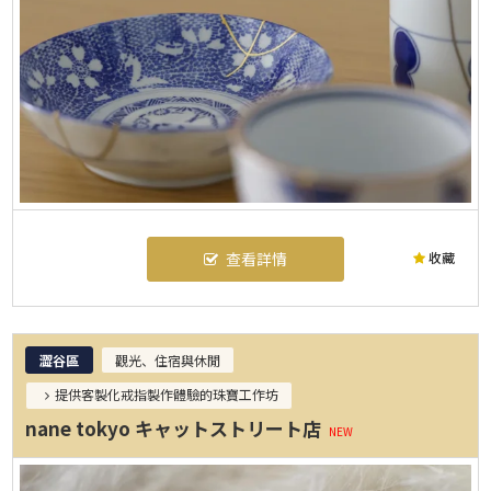
收藏
查看詳情
澀谷區
觀光、住宿與休閒
提供客製化戒指製作體驗的珠寶工作坊
nane tokyo キャットストリート店
NEW