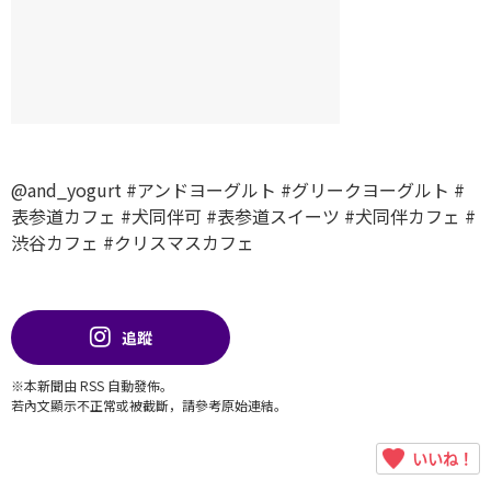
@and_yogurt
#アンドヨーグルト
#グリークヨーグルト
#
表参道カフェ
#犬同伴可
#表参道スイーツ
#犬同伴カフェ
#
渋谷カフェ
#クリスマスカフェ
追蹤
※本新聞由 RSS 自動發佈。
若內文顯示不正常或被截斷，請參考原始連結。
いいね！