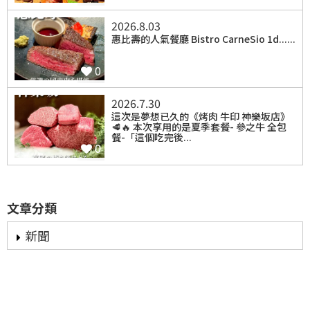
2026.8.03
惠比壽的人氣餐廳 Bistro CarneSio 1d......
0
2026.7.30
⁡這次是夢想已久的《烤肉 牛印 神樂坂店》
🥩🔥 本次享用的是夏季套餐- 參之牛 全包
餐-「這個吃完後...
0
文章分類
新聞