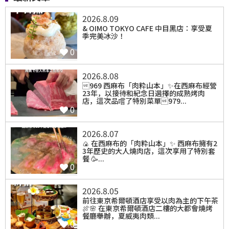
2026.8.09
⁡& OIMO TOKYO CAFE 中目黑店：享受夏
季完美冰沙！
0
2026.8.08
969 西麻布「肉粋山本」✨在西麻布經營
23年，以接待和紀念日選擇的成熟烤肉
店，這次品嚐了特別菜單979...
0
2026.8.07
🍙 在西麻布的「肉粋山本」✨ 西麻布擁有2
3年歷史的大人燒肉店，這次享用了特別套
餐 🥳...
0
2026.8.05
前往東京希爾頓酒店享受以肉為主的下午茶
🍖🌸 在東京希爾頓酒店二樓的大都會燒烤
餐廳舉辦，夏威夷肉類...
0