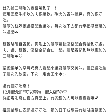
首先被三明治的豐富驚到了...！
使用國產牛米炊的肉很柔軟，碳火的香味撲鼻，真的很好
吃。
濃厚的紅辣椒醬搭配也絕妙，每次咬下去都有幸福感蔓延的
味道🥹🔥
麵包略硬且香脆，與附上的濃厚希臘優格配合得恰到好處。
肉、醬、麵包、優格全部合在一起，這是奢侈到無以復加的
三明治🥪🤍
聖誕菜單的草莓巧克力看起來絕對濃厚又美味，但已經吃飽
了這次先放棄，下次一定會回來🍓✨
還有個好消息！
12月起允許“可以帶狗一起入店”🐶♡
詳細規則寫在官方頁面上，有興趣的人可以查查看哦︎💕︎︎
推薦給想在表參道好好吃一頓的日子或想要有咖啡店氛圍的