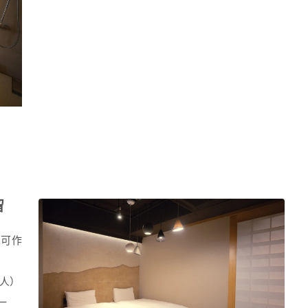
留
也可作
4人）
一