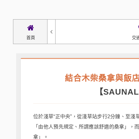
首頁
交
結合木柴桑拿與飯
【
SAUNAL
位於淺草“正中央”，從淺草站步行2分鐘、至淺草寺
「由他人預先規定、所謂應該舒適的桑拿」，
拿」。