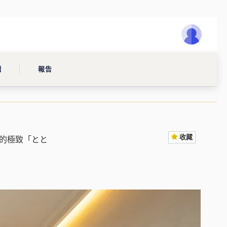
輯
報告
收藏
來的極致「とと