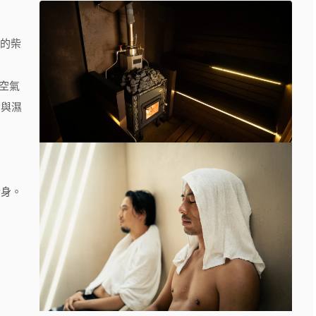
見的柴
的空氣
度與濕
全身。