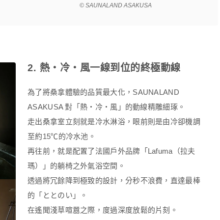
© SAUNALAND ASAKUSA
2. 熱・冷・風一線到位的終極動線
為了將桑拿體驗的品質最大化，SAUNALAND
ASAKUSA 對「熱・冷・風」的動線精雕細琢。
走出桑拿室立刻就是冷水淋浴，眼前則是由冷卻機調
至約15℃的冷水池。
再往前，就是配置了法國戶外品牌「Lafuma（拉夫
瑪）」的躺椅之外氣浴空間。
透過將冗餘降到極致的設計，分秒不浪費，直達最棒
的「ととのい」。
在遙聞淺草喧囂之際，度過深度放鬆的片刻。