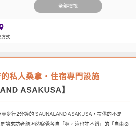
全部檢視
通方式
店的私人桑拿・住宿專門設施
AND ASAKUSA
】
步行2分鐘的 SAUNALAND ASAKUSA，提供的不是
而是讓來訪者能坦然察覺各自「啊，這也許不錯」的「自由桑