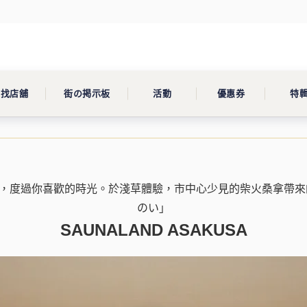
查找店舖
街の掲示板
活動
優惠券
特
"，度過你喜歡的時光。於淺草體驗，市中心少見的柴火桑拿帶
のい」
SAUNALAND ASAKUSA