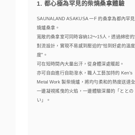
1. 都心極為罕見的柴燒桑拿體驗
SAUNALAND ASAKUSA 一F 的桑拿為都內罕
燒爐桑拿。
寬敞的桑拿室可同時容納12～15人，透過綿密
對流設計，實現不易感到壓迫的“恰到好處的溫
度”。
可在短時間內大量出汗，從身體深處暖起。
亦可自由進行自助潑水，職人工藝加持的 Ken’s
Metal Work 製柴燒爐，將均勻柔和的熱度送達
一邊凝視搖曳的火焰，一邊體驗深層的「ととの
い」。